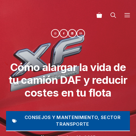
Saltar
al
M
contenido
Cómo alargar la vida de
tu camión DAF y reducir
costes en tu flota
CONSEJOS Y MANTENIMIENTO
,
SECTOR
TRANSPORTE