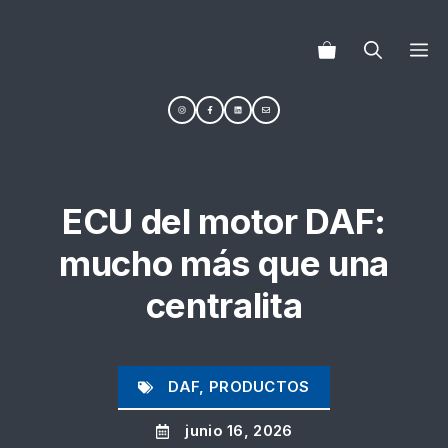
Saltar
al
M
contenido
ECU del motor DAF:
mucho más que una
centralita
DAF
,
PRODUCTOS
junio 16, 2026