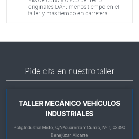
Kits de cubo y disco de freno
originales DAF: menos tiempo en el
taller y más tiempo en carretera
Pide cita en nuestro taller
TALLER MECÁNICO VEHÍCULOS
INDUSTRIALES
Polig.Industrial Mixto, C/Nºcuarenta Y Cuatro, Nº 1, 03390
Benejúzar, Alicante