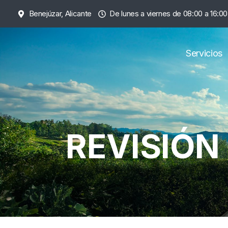
Saltar
Benejúzar, Alicante
De lunes a viernes de 08:00 a 16:00
al
contenido
Servicios
REVISIÓN