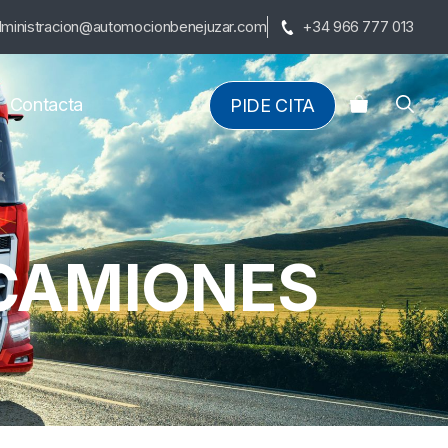
ministracion@automocionbenejuzar.com
+34 966 777 013
Contacta
PIDE CITA
 CAMIONES