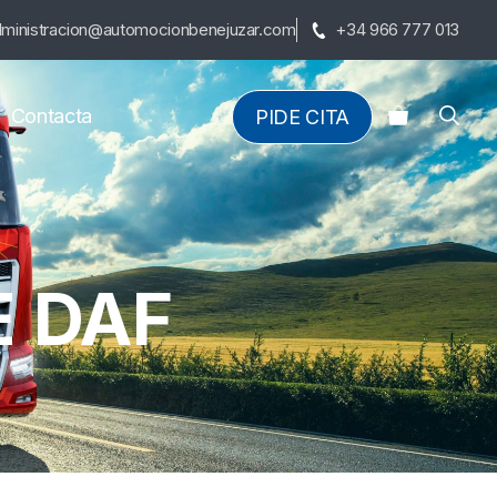
ministracion@automocionbenejuzar.com
+34 966 777 013
Contacta
PIDE CITA
E DAF