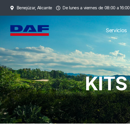
Saltar
Benejúzar, Alicante
De lunes a viernes de 08:00 a 16:00
al
contenido
Servicios
KITS