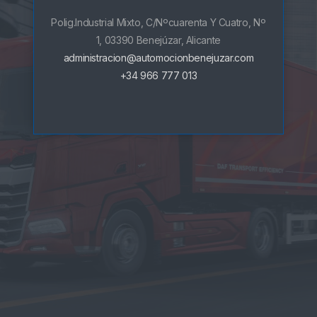
Polig.Industrial Mixto, C/Nºcuarenta Y Cuatro, Nº
1, 03390 Benejúzar, Alicante
administracion@automocionbenejuzar.com
+34 966 777 013