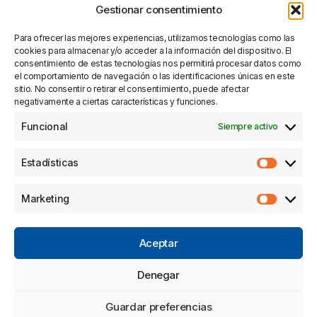
Gestionar consentimiento
Para ofrecer las mejores experiencias, utilizamos tecnologías como las
Copyright © 2026 Automoción Benejúzar S.L.
cookies para almacenar y/o acceder a la información del dispositivo. El
Aviso Legal
Política De Privacidad
Condiciones Generales
consentimiento de estas tecnologías nos permitirá procesar datos como
el comportamiento de navegación o las identificaciones únicas en este
Política De Cookies
sitio. No consentir o retirar el consentimiento, puede afectar
negativamente a ciertas características y funciones.
Funcional
Siempre activo
Estadísticas
Estadísti
Sitios de PACCAR
+
Marketing
Marketin
Otros sitios de DAF
+
Aceptar
Enlaces directos
+
Denegar
Guardar preferencias